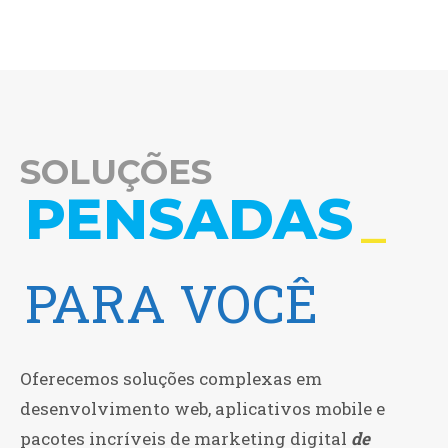
SOLUÇÕES
_
PENSADAS
PARA VOCÊ
PARA SUA
Oferecemos soluções complexas em
EMPRESA
desenvolvimento web, aplicativos mobile e
pacotes incríveis de marketing digital
de