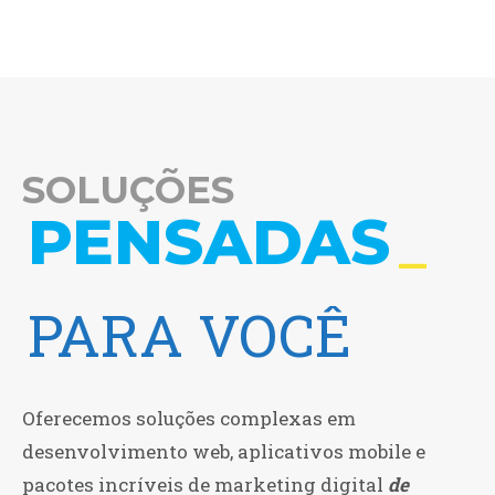
SOLUÇÕES
_
INT
PARA VOCÊ
PARA SUA
EMPRESA
Oferecemos soluções complexas em
desenvolvimento web, aplicativos mobile e
PARA SEUS
pacotes incríveis de marketing digital
de